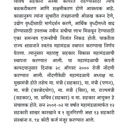
विविध सहकारी संस्था कार्यरत राहण्यासाठी त्यांचे
बळकटीकरण आणि सक्षमीकरण होणे आवश्यक आहे.
काळानुरूप त्यांना सुधारीत तंत्रज्ञानाची ओळख करून देणे,
उद्योग वृध्दीसाठी मार्गदर्शन करणे, आर्थिक वृध्दीमध्ये वाढ
होण्यासाठी उपलब्ध नवीन संधीचा लाभ मिळवून देण्यासठी
एका समन्वय एजन्सीची नितांत निकड होती. याकरीता
राज्य शासनाने स्वतंत्र महामंडळ स्थापन करण्याचा निर्णय
घेतला. त्यानुसार महाराष्ट्र सहकार विकास महामंडळाची
स्थापना करण्यात आली. या महामंडळाची कंपनी
कायदयानुसार दिनांक २८ ऑगस्ट २००० रोजी नोंदणी
करण्यात आली. नोंदणीवेळी महामंडळाचे अध्यक्ष मा.
मुख्यमंत्री होते तसेच मा. मंत्री (सहकार), मा. मंत्री (पणन),
मा. मंत्री (वस्त्रोदयोग), मा. मंत्री (वित्त), मा. राज्यमंत्री
(सहकार), मा. सचिव (सहकार) व मा. सहकार आयुक्त हे
संचालक होते. सन २००१-०२ या वर्षात महामंडळामार्फत १२
सहकारी साखर कारखाने व १ सुतगिरणी अशा १३ सहकारी
संस्थांना रु. ९४ कोटी कर्ज मंजूर करण्यात आले.