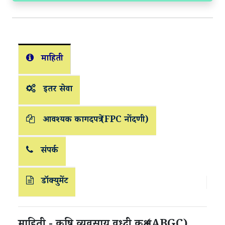
माहिती
इतर सेवा
आवश्यक कागदपत्रे (FPC नोंदणी)
संपर्क
डॉक्युमेंट